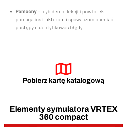
Pomocny
– tryb demo, lekcji i powtórek
pomaga instruktorom i spawaczom oceniać
postępy i identyfikować błędy
Pobierz kartę katalogową
Elementy symulatora VRTEX
360 compact