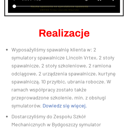
Realizacje
Wyposażyliśmy spawalnię klienta w: 2
symulatory spawalnicze Lincoln Vrtex, 2 stoły
spawalnicze, 2 stoły szkoleniowe, 2 ramiona
odciągowe, 2 urządzenia spawalnicze, kurtynę
spawalniczą, 10 przyłbic, ubrania robocze. W
ramach współpracy zostało także
przeprowadzone szkolenie, min. z obsługi
symulatorów.
Dowiedz się więcej.
Dostarczyliśmy do Zespołu Szkół
Mechanicznych w Bydgoszczy symulator